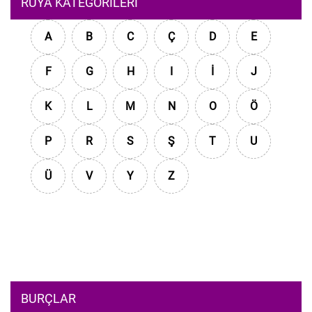
RÜYA KATEGORILERI
A
B
C
Ç
D
E
F
G
H
I
İ
J
K
L
M
N
O
Ö
P
R
S
Ş
T
U
Ü
V
Y
Z
BURÇLAR