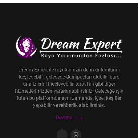
Dream Expert ile rüyalarınızın derin anlamlarını
keşfedebilir, geleceğe dair ipuçları alabilir, burç
analizlerini inceleyebilir, tarot falı gibi diğer
hizmetlerimizden yararlanabilirsiniz. Geleceğe ışık
tutan bu platformda aynı zamanda, içsel keşifler
yapabilir ve rehberlik alabilirsiniz.
Devamı...