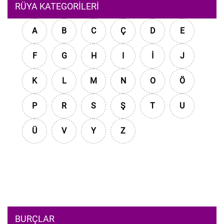
RÜYA KATEGORILERI
A
B
C
Ç
D
E
F
G
H
I
İ
J
K
L
M
N
O
Ö
P
R
S
Ş
T
U
Ü
V
Y
Z
BURÇLAR