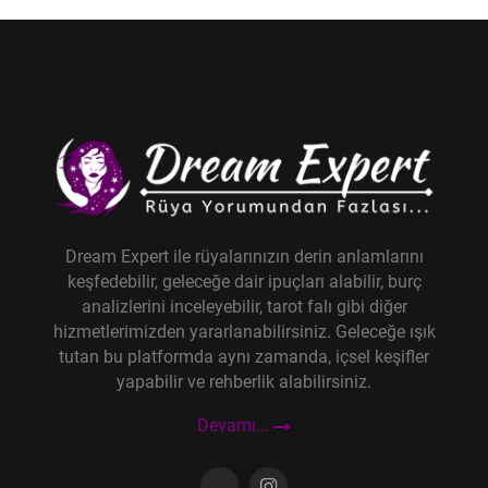
Dream Expert ile rüyalarınızın derin anlamlarını
keşfedebilir, geleceğe dair ipuçları alabilir, burç
analizlerini inceleyebilir, tarot falı gibi diğer
hizmetlerimizden yararlanabilirsiniz. Geleceğe ışık
tutan bu platformda aynı zamanda, içsel keşifler
yapabilir ve rehberlik alabilirsiniz.
Devamı...